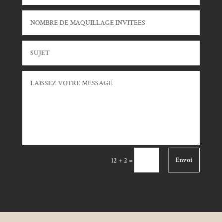
Envoi
=
12 + 2