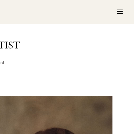
TIST
nt.