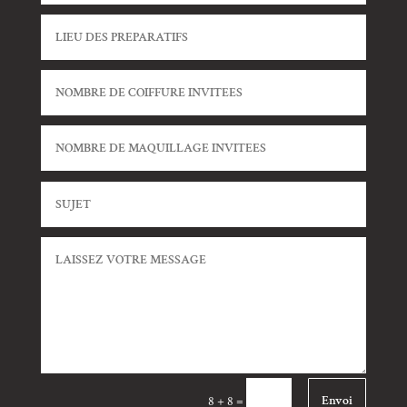
Envoi
=
8 + 8